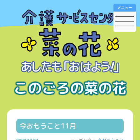
メニュー
このごろの菜の花
今おもうこと11月