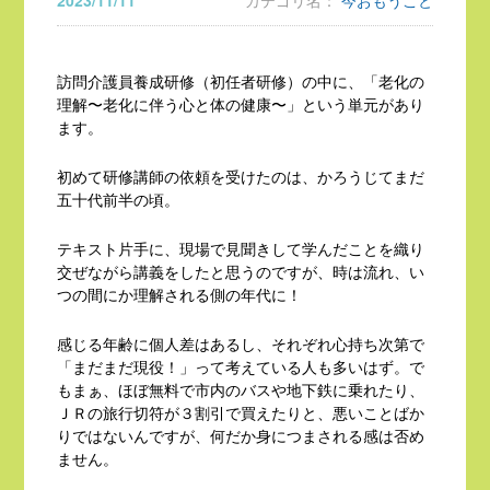
2023/11/11
カテゴリ名：
今おもうこと
訪問介護員養成研修（初任者研修）の中に、「老化の
理解〜老化に伴う心と体の健康〜」という単元があり
ます。
初めて研修講師の依頼を受けたのは、かろうじてまだ
五十代前半の頃。
テキスト片手に、現場で見聞きして学んだことを織り
交ぜながら講義をしたと思うのですが、時は流れ、い
つの間にか理解される側の年代に！
感じる年齢に個人差はあるし、それぞれ心持ち次第で
「まだまだ現役！」って考えている人も多いはず。で
もまぁ、ほぼ無料で市内のバスや地下鉄に乗れたり、
ＪＲの旅行切符が３割引で買えたりと、悪いことばか
りではないんですが、何だか身につまされる感は否め
ません。