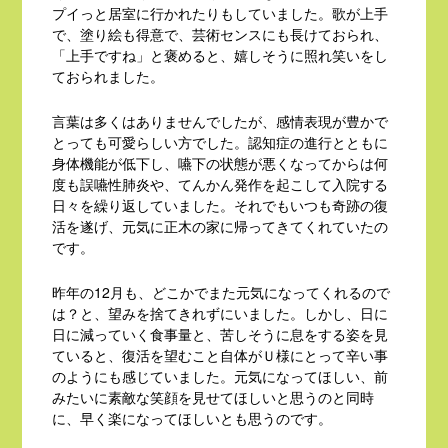
プイっと居室に行かれたりもしていました。歌が上手
で、塗り絵も得意で、芸術センスにも長けておられ、
「上手ですね」と褒めると、嬉しそうに照れ笑いをし
ておられました。
言葉は多くはありませんでしたが、感情表現が豊かで
とっても可愛らしい方でした。認知症の進行とともに
身体機能が低下し、嚥下の状態が悪くなってからは何
度も誤嚥性肺炎や、てんかん発作を起こして入院する
日々を繰り返していました。それでもいつも奇跡の復
活を遂げ、元気に正木の家に帰ってきてくれていたの
です。
昨年の12月も、どこかでまた元気になってくれるので
は？と、望みを捨てきれずにいました。しかし、日に
日に減っていく食事量と、苦しそうに息をする姿を見
ていると、復活を望むこと自体がＵ様にとって辛い事
のようにも感じていました。元気になってほしい、前
みたいに素敵な笑顔を見せてほしいと思うのと同時
に、早く楽になってほしいとも思うのです。