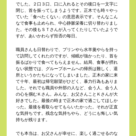
でした。２口３口、口に入れるとその後口を一文字に
閉じ、首を振ってしまうようです。正木でも時々やっ
ていた「食べたくない」の意思表示です。そんなこん
なで食事も止められ、中心静脈栄養に切り替わりまし
た。その後もＳＴさんが入ってくたりしていたようで
すが、あいかわらず拒否の毎日。
職員さんも日替わりで、プリンやら水羊羹やらを持っ
て訪問してくれたのですが、傾眠が強かったり、首を
振るばかりで食べてもらえません。結局、食事が摂れ
ない状態では、グループホームへの帰所は難しく、退
所というかたちになってしまいました。正木の家に来
て十年、最初は帰宅願望がひどく、暴力行為もありま
した。それでも職員や外部の人など、会う人、会う人
の心を掴むＫさん。みんな、お父さんことＫさんが大
好きでした。最後の時まで正木の家で過ごしてほしか
った。最後を看取らせてもらいたかった。それが正直
な気持ちです。残念な気持ちやら、どうにも悔しい気
持ちが残ります。
でも本当は、お父さんが幸せに、楽しく過ごせるのな