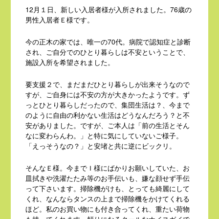
12月１日、新しい入居者様が入所されました。76歳の
男性入居者Ｅ様です。
今の正木の家では、唯一の70代。病院で認知症と診断
され、ご自分でのひとり暮らしは不安ということで、
施設入所を希望されました。
要支援２で、まだまだひとり暮らしが出来そうなので
すが、ご自身には不安の方が大きかったようです。ず
っとひとり暮らしだったので、集団生活は？、今まで
のように自由の利かない生活はどうなんだろう？と不
安がありました。ですが、ご本人は「前の生活とそん
なに変わらんわ。」と特に気にしていないご様子。
「えっそうなの？」と安堵と共に逆にビックリ。
そんなＥ様。今までＩ様にばかりお願いしていた、お
皿拭きや洗濯たたみ等のお手伝いも、嫌な顔せず手伝
って下さいます。掃除機がけも、とっても綺麗にして
くれ、なんならタンスの上まで掃除機をかけてくれる
ほど。私のお買い物にも付き合ってくれ、重たい荷物