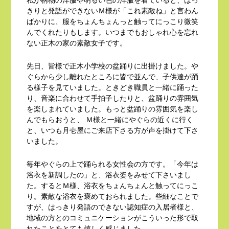
きりと発語ができないＭ様が「これ素敵ね」と言わん
ばかりに、服をちょんちょんっと触ってにっこり微笑
んでくれたりもします。いつまでもおしゃれ心を忘れ
ない正木の家の素敵女子です。
先日、皆様で正木小学校の盆踊りに出掛けました。や
ぐらから少し離れたところに皆で並んで、子供達が踊
る様子を見ていました。ときどき職員と一緒に踊った
り、音楽に合わせて手拍子したりと、盆踊りの雰囲気
を楽しまれていました。もっと盆踊りの雰囲気を楽し
んでもらおうと、 Ｍ様と一緒にやぐらの近くに行く
と、いつも月壱屋にご来店下さる方が声を掛けて下さ
いました。
毎年やぐらの上で踊られる女性会の方です。「今年は
浴衣を新調したの」と、浴衣姿をみせて下さいまし
た。するとＭ様、浴衣をちょんちょんと触ってにっこ
り。素敵な浴衣を褒めておられました。些細なことで
すが、はっきり発語のできない認知症の入居者様と、
地域の方とのコミュニケーションがこういった形で取
れたことをとても嬉しく感じました。