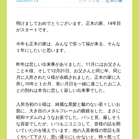
2025/01/13
カテゴリ名：
正木の家
明けましておめでとうございます。正木の家、14年目
がスタートです。
今年も正木の家は、みんなで笑って福が来る、そんな
１年にしたいと思います。
昨年は悲しい出来事がありました。11月にはお父さん
ことＫ様、そして12月21日、お父さんと同じ年、同じ
月に入所されたＵ様が永眠されました。正木の家に入
所し10年と１か月、長い月日を一緒に過ごしたお二人
との別れは本当に悲しく寂しい出来事でした。
入所当初のＵ様は、綺麗な黒髪と皺のない若々しいお
肌に、大き目のメタルフレームの眼鏡をした、まさに
昭和マダムのようなお姿でした。パッと見、厳しそう
な容姿でしたが、いつもニコニコして、皆様の話を聞
いていたのを憶えています。他の入居者様の世話も良
くやいて下さり、思い通りにいかないと、時々怒って