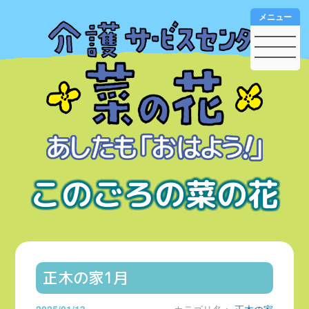
メニュー
このごろの菜の花
正木の家1月