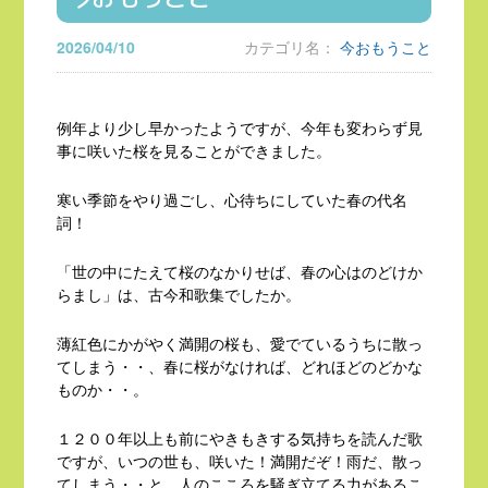
2026/04/10
カテゴリ名：
今おもうこと
例年より少し早かったようですが、今年も変わらず見
事に咲いた桜を見ることができました。
寒い季節をやり過ごし、心待ちにしていた春の代名
詞！
「世の中にたえて桜のなかりせば、春の心はのどけか
らまし」は、古今和歌集でしたか。
薄紅色にかがやく満開の桜も、愛でているうちに散っ
てしまう・・、春に桜がなければ、どれほどのどかな
ものか・・。
１２００年以上も前にやきもきする気持ちを読んだ歌
ですが、いつの世も、咲いた！満開だぞ！雨だ、散っ
てしまう・・と、人のこころを騒ぎ立てる力があるこ