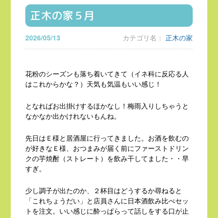
正木の家５月
2026/05/13
カテゴリ名：
正木の家
花粉のシーズンも落ち着いてきて（イネ科に反応る人
はこれからかな？）天気も気温もいい感じ！
となればお出掛けするほかなし！梅雨入りしちゃうと
なかなか出かけれないもんね。
先日はＥ様と居酒屋に行ってきました。お酒を飲むの
が好きなＥ様、おつまみが届く前にファーストドリン
クの芋焼酎（ストレート）を飲み干してました・・早
すぎ。
少し調子が出たのか、２杯目はどうするか尋ねると
「これちょうだい」と店員さんに日本酒飲み比べセッ
トを注文。いい感じに酔っぱらって話しをする口が止