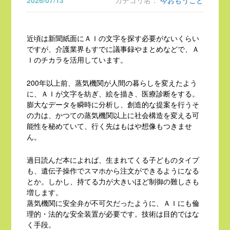
2026/07/13
カテゴリ名：
今おもうこと
近頃は新聞紙面にＡＩの文字を探す必要がないくらい
ですが、介護業界もすでに議事録やまとめなどで、Ａ
Ｉのチカラを活用しています。
200年以上前、蒸気機関が人間の暮らしを変えたよう
に、ＡＩが文字を紡ぎ、絵を描き、医療診断をする。
膨大なデータを瞬時に分析し、創造的な提案を行うそ
の力は、かつての蒸気機関以上に社会構造を変える可
能性を秘めていて、行く先はもはや想像もつきませ
ん。
過日読んだ本によれば、生まれてくる子どものタイプ
も、遺伝子操作でスマホから注文ができるようになる
とか。しかし、持てる力が大きいほど制御の難しさも
増します。
蒸気機関に安全弁が不可欠だったように、ＡＩにも倫
理的・法的な安全装置が必要です。技術は目的ではな
く手段。