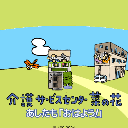
〒460-0024