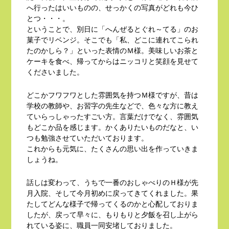
へ行ったはいいものの、せっかくの写真がどれも今ひ
とつ・・・。
ということで、別日に「へんぜるとぐれ～てる」のお
菓子でリベンジ。そこでも「私、どこに連れてこられ
たのかしら？」といった表情のＭ様。美味しいお茶と
ケーキを食べ、帰ってからはニッコリと笑顔を見せて
くださいました。
どこかフワフワとした雰囲気を持つＭ様ですが、昔は
学校の教師や、お習字の先生などで、色々な方に教え
ていらっしゃったすごい方。言葉だけでなく、雰囲気
もどこか品を感じます。かくありたいものだなと、い
つも勉強させていただいております。
これからも元気に、たくさんの思い出を作っていきま
しょうね。
話しは変わって、うちで一番のおしゃべりのＨ様が先
月入院、そして今月初めに戻ってきてくれました。果
たしてどんな様子で帰ってくるのかと心配しておりま
したが、戻って早々に、もりもりと夕飯を召し上がら
れている姿に、職員一同安堵しておりました。